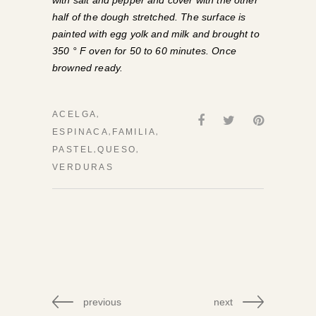
with salt and pepper and cover with the other
half of the dough stretched. The surface is
painted with egg yolk and milk and brought to
350 ° F oven for 50 to 60 minutes. Once
browned ready.
,
ACELGA
,
,
ESPINACA
FAMILIA
,
,
PASTEL
QUESO
VERDURAS
previous
next