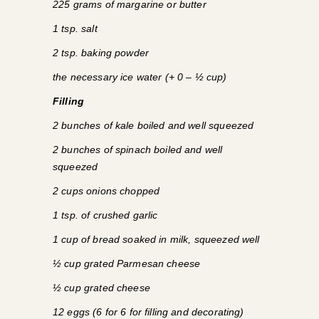
225 grams of margarine or butter
1 tsp. salt
2 tsp. baking powder
the necessary ice water (+ 0 – ½ cup)
Filling
2 bunches of kale boiled and well squeezed
2 bunches of spinach boiled and well
squeezed
2 cups onions chopped
1 tsp. of crushed garlic
1 cup of bread soaked in milk, squeezed well
½ cup grated Parmesan cheese
½ cup grated cheese
12 eggs (6 for 6 for filling and decorating)