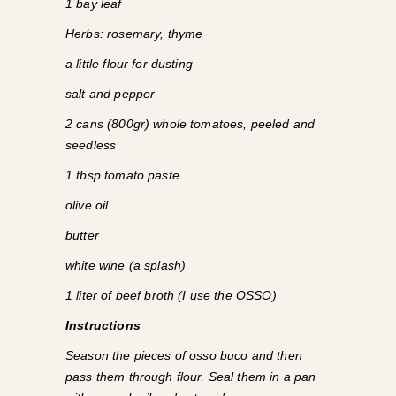
1 bay leaf
Herbs: rosemary, thyme
a little flour for dusting
salt and pepper
2 cans (800gr) whole tomatoes, peeled and
seedless
1 tbsp tomato paste
olive oil
butter
white wine (a splash)
1 liter of beef broth (I use the OSSO)
Instructions
Season the pieces of osso buco and then
pass them through flour. Seal them in a pan