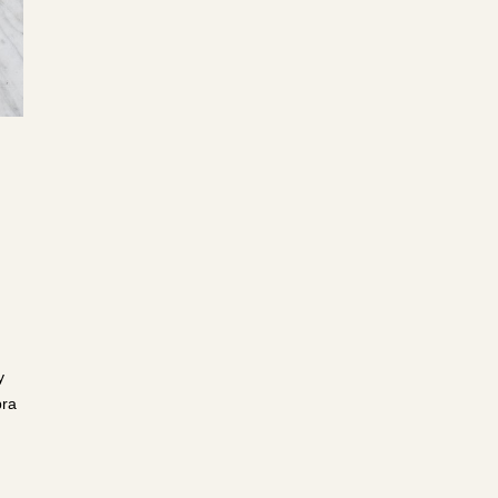
y
bra