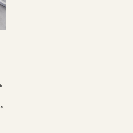
ín
ue.