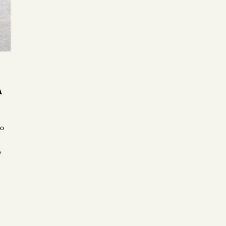
A
co
e