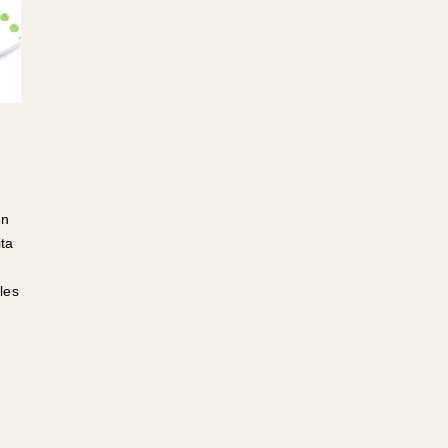
en
ita
les