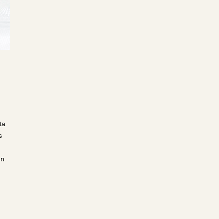
ta
s
un