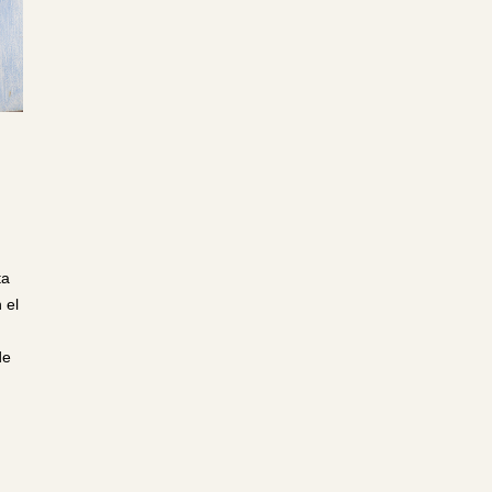
D
ta
 el
de